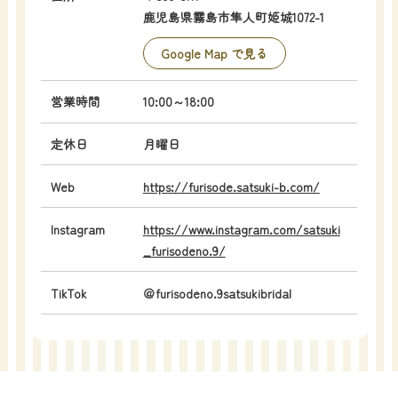
鹿児島県霧島市隼人町姫城1072-1
Google Map で見る
営業時間
10:00～18:00
定休日
月曜日
Web
https://furisode.satsuki-b.com/
Instagram
https://www.instagram.com/satsuki
_furisodeno.9/
TikTok
＠furisodeno.9satsukibridal