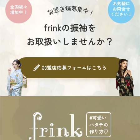
お気軽に
全国続々
お問合せ
増加中！
ください！
frinkの振袖を
お取扱いしませんか？
加盟店応募フォームはこちら
#可愛い
ハタチの
作り方♡