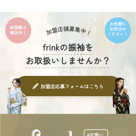
お気軽に
全国続々
お問合せ
増加中！
ください！
frinkの振袖を
お取扱いしませんか？
加盟店応募フォームはこちら
#可愛い