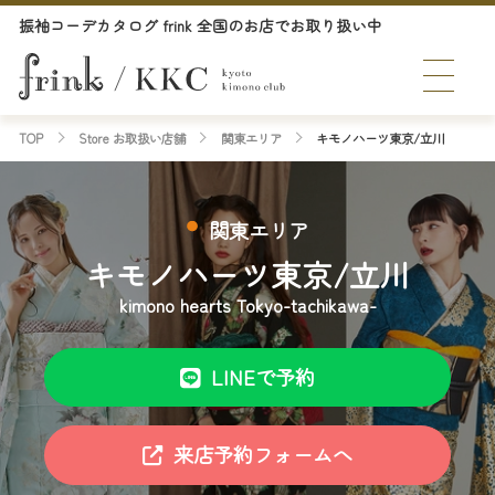
振袖コーデカタログ frink 全国のお店でお取り扱い中
TOP
Store お取扱い店舗
関東エリア
キモノハーツ東京/立川
関東エリア
キモノハーツ東京/立川
kimono hearts Tokyo-tachikawa-
LINEで予約
来店予約フォームへ