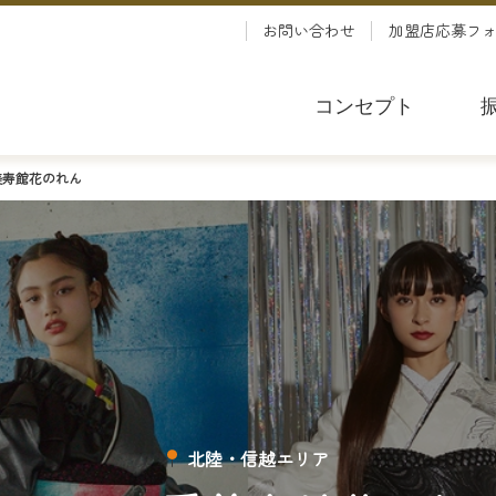
お問い合わせ
加盟店応募フ
コンセプト
美寿館花のれん
北陸・信越エリア