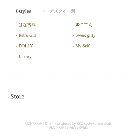
6styles
コーデスタイル別
はな古典
姫こてん
Retro Girl
Sweet girly
DOLLY
My Self
Luxury
Store
COPYRIGHT© frink
produced by KKC kyoto kimono club.
ALL RIGHTS RESERVED.